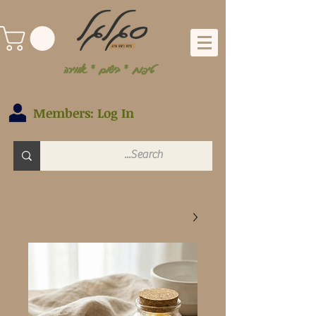
טיפוח * בישום * אווירה
Members: Log In