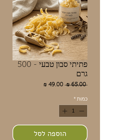
פתיתי סבון טבעי - 500
גרם
מחיר
מחיר
 ‏65.00 ‏₪ 
רגיל
מבצע
כמות
*
הוספה לסל