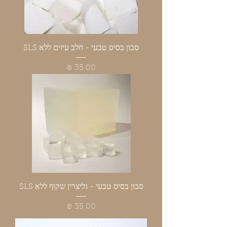
סבון בסיס טבעי - חלב עיזים ללא SLS
מחיר
סבון בסיס טבעי - גליצרין שקוף ללא SLS
מחיר