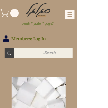
טיפוח * בישום * אווירה
Members: Log In