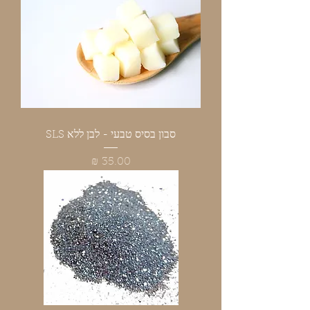
סבון בסיס טבעי - לבן ללא SLS
מחיר