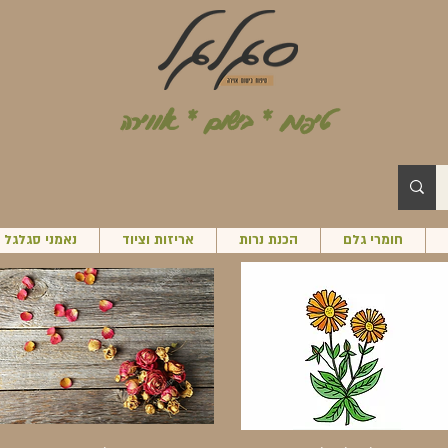
טיפוח * בישום * אווירה
חומרי גלם
הכנת נרות
אריזות וציוד
נאמני סגלגל