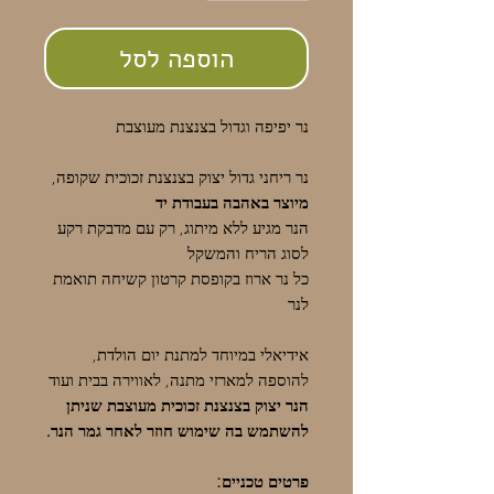
הוספה לסל
נר יפיפה וגדול בצנצנת מעוצבת
נר ריחני גדול יצוק בצנצנת זכוכית שקופה,
מיוצר באהבה בעבודת יד
הנר מגיע ללא מיתוג, רק עם מדבקת רקע
לסוג הריח והמשקל
כל נר ארוז בקופסת קרטון קשיחה תואמת
לנר
אידיאלי במיוחד למתנת יום הולדת,
להוספה למארזי מתנה, לאווירה בבית ועוד
הנר יצוק בצנצנת זכוכית מעוצבת שניתן
להשתמש בה שימוש חוזר לאחר גמר הנר.
פרטים טכניים: