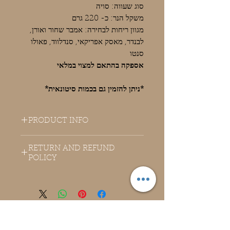
סוג שעווה: סויה
משקל הנר: כ- 220 גרם
מגוון ריחות לבחירה: אמבר שחור ואורן,
לבנדר, מאסק אפריקאי, סנדלווד, פאולו
סנטו
אספקה בהתאם למצוי במלאי
*ניתן להזמין גם בכמות סיטונאית*
PRODUCT INFO
RETURN AND REFUND
POLICY
מוצרים דומים