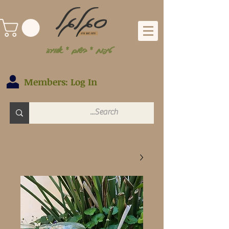
טיפוח * בישום * אווירה
Members: Log In