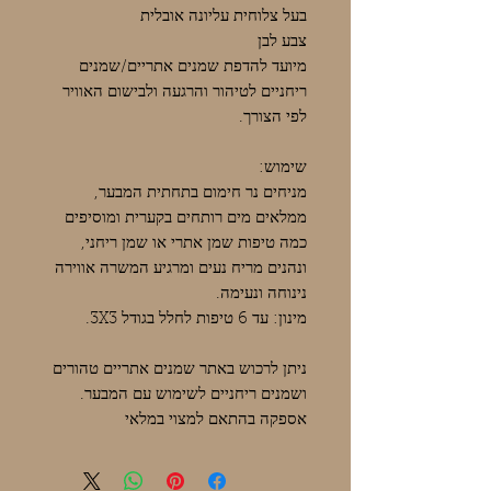
בעל צלוחית עליונה אובלית
צבע לבן
מיועד להדפת שמנים אתריים/שמנים
ריחניים לטיהור והרגעה ולבישום האוויר
לפי הצורך.
שימוש:
מניחים נר חימום בתחתית המבער,
ממלאים מים רותחים בקערית ומוסיפים
כמה טיפות שמן אתרי או שמן ריחני,
ונהנים מריח נעים ומרגיע המשרה אווירה
נינוחה ונעימה.
מינון: עד 6 טיפות לחלל בגודל 3X3.
ניתן לרכוש באתר שמנים אתריים טהורים
ושמנים ריחניים לשימוש עם המבער.
אספקה בהתאם למצוי במלאי