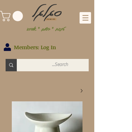
טיפוח * בישום * אווירה
Members: Log In