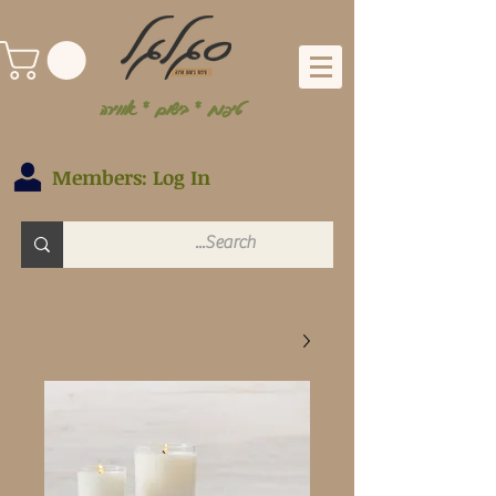
טיפוח * בישום * אווירה
Members: Log In