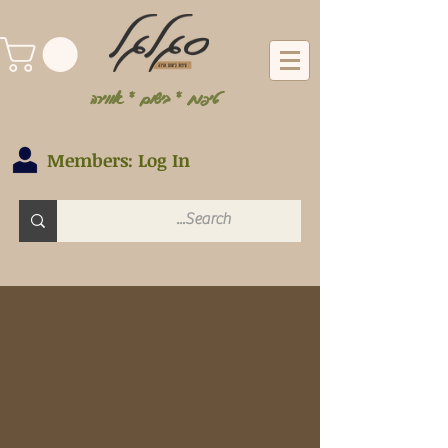
טיפוח * בישום * אווירה
Members: Log In