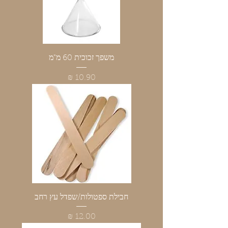
משפך זכוכית 60 מ"מ
מחיר
חבילת ספטולות/שפדל עץ רחב
מחיר