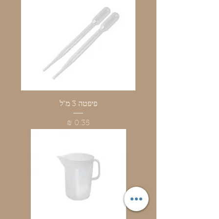
פיפטה 3 מ"ל
מחיר