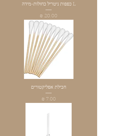
L כפפות ניטריל כחולות-מידה
מחיר
חבילת אפליקטורים
מחיר