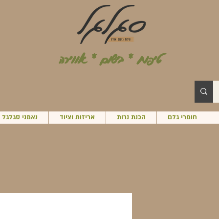
טיפוח * בישום * אווירה
חומרי גלם
הכנת נרות
אריזות וציוד
נאמני סגלגל