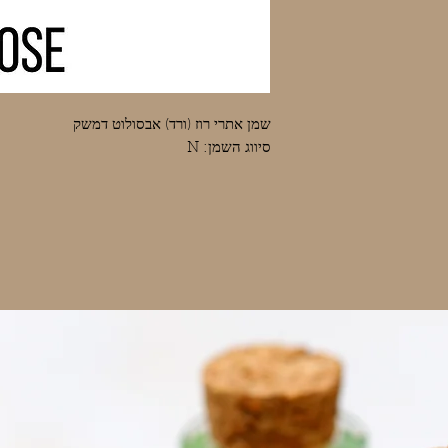
שמן אתרי רוז (ורד) אבסולוט דמשק
סיווג השמן: N