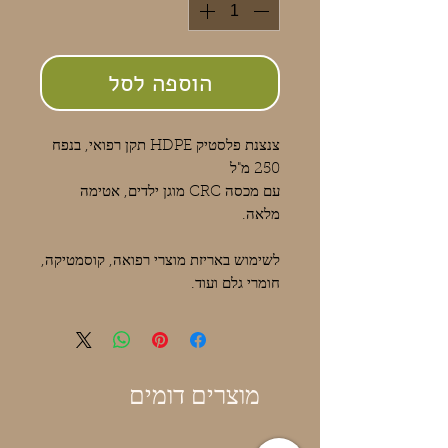
הוספה לסל
צנצנת פלסטיק HDPE תקן רפואי, בנפח
250 מ"ל
עם מכסה CRC מוגן ילדים, אטימה
מלאה.
לשימוש באריזת מוצרי רפואה, קוסמטיקה,
חומרי גלם ועוד.
מוצרים דומים