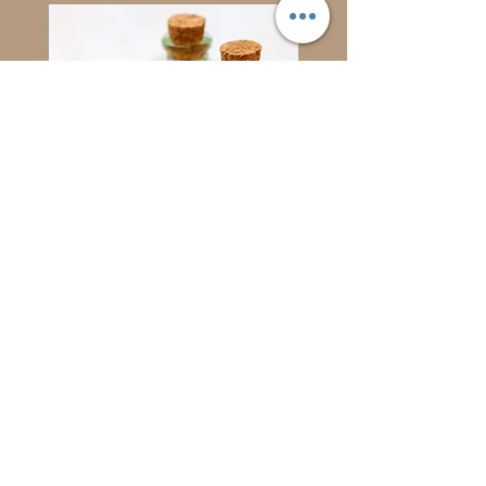
בושם בייבי דבש
מחיר
Members discount