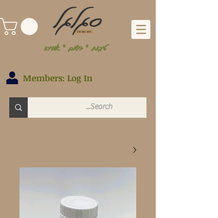
טיפוח * בישום * אווירה
Members: Log In