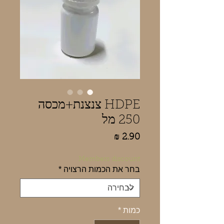
HDPE צנצנת+מכסה
250 מל
מחיר
Members discount
בחר את הכמות הרצויה
*
כמות
*