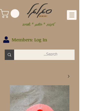
טיפוח * בישום * אווירה
Members: Log In