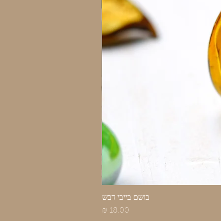
בושם בייבי דבש
מחיר