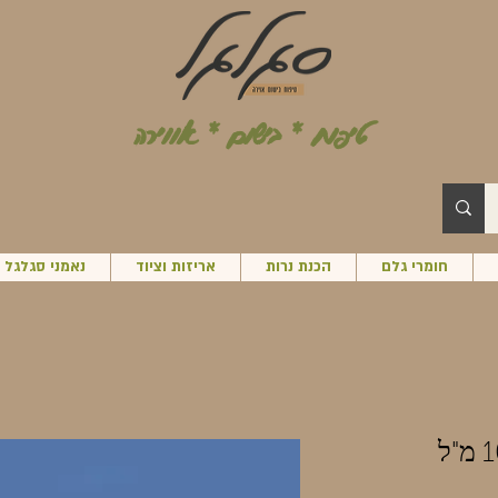
טיפוח * בישום * אווירה
חומרי גלם
הכנת נרות
אריזות וציוד
נאמני סגלגל