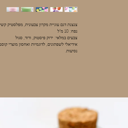
צנצנת דגם עוגיית מקרון צבעונית, מפלסטיק קשי
נפח: 10 מ"ל
צבעים במלאי: ירוק פיסטוק, ורוד, סגול
אידיאלי לשפתונים, לדוגמיות ואחסון מוצרי קוסמ
נסיעות.