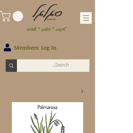
טיפוח * בישום * אווירה
Members: Log In