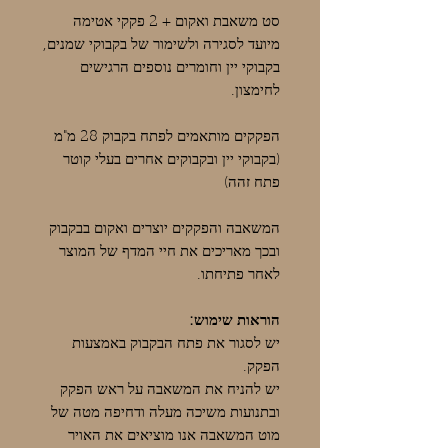
סט משאבת ואקום + 2 פקקי אטימה
מיועד לסגירה ולשימור של בקבוקי שמנים,
בקבוקי יין וחומרים נוספים הרגישים
לחימצון.
הפקקים מותאמים לפתח בקבוק 28 מ"מ
(בקבוקי יין ובקבוקים אחרים בעלי קוטר
פתח זהה)
המשאבה והפקקים יוצרים ואקום בבקבוק
ובכך מאריכים את חיי המדף של המוצר
לאחר פתיחתו.
הוראות שימוש:
יש לסגור את פתח הבקבוק באמצעות
הפקק.
יש להניח את המשאבה על ראש הפקק
ובתנועות משיכה מעלה ודחיפה מטה של
מוט המשאבה אנו מוציאים את האויר