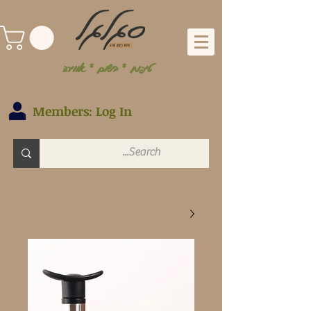
טיפוח * בישום * אווירה
Members: Log In