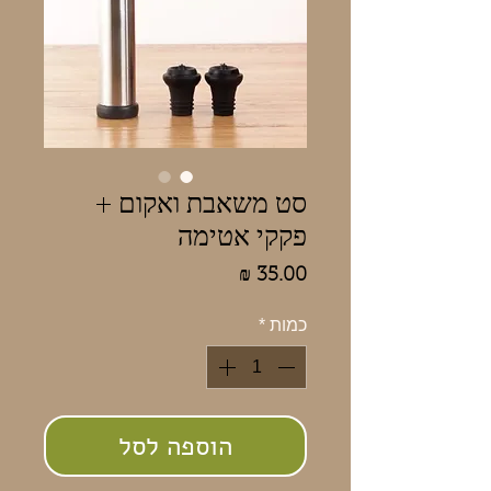
סט משאבת ואקום +
פקקי אטימה
מחיר
כמות
*
הוספה לסל