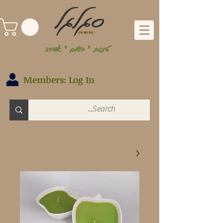
טיפוח * בישום * אווירה
Members: Log In