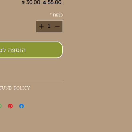
מחיר
מחיר
 ‏55.00 ‏₪ 
רגיל
מבצע
כמות
*
הוספה לס
FUND POLICY