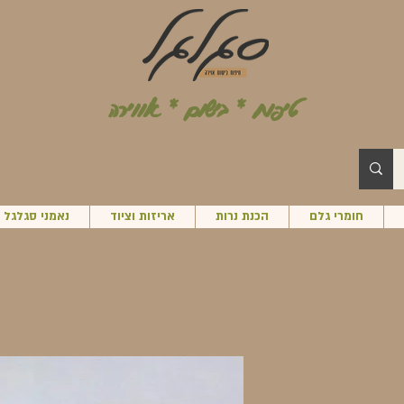
טיפוח * בישום * אווירה
חומרי גלם
הכנת נרות
אריזות וציוד
נאמני סגלגל