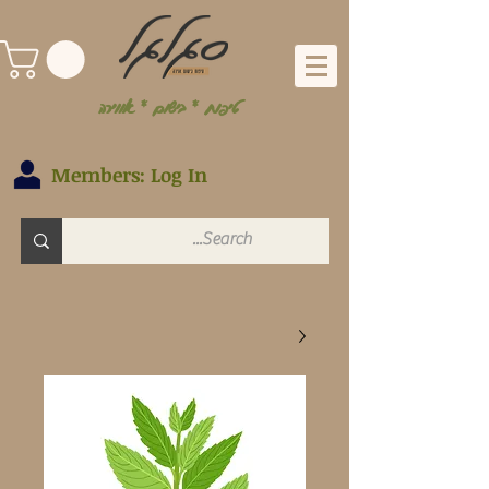
טיפוח * בישום * אווירה
Members: Log In