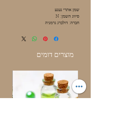
שמן אתרי נענע
סיווג השמן: N
חברה: דולברג גרמניה
מוצרים דומים