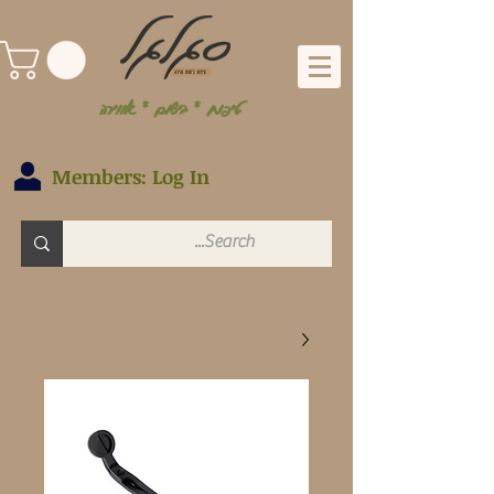
טיפוח * בישום * אווירה
Members: Log In