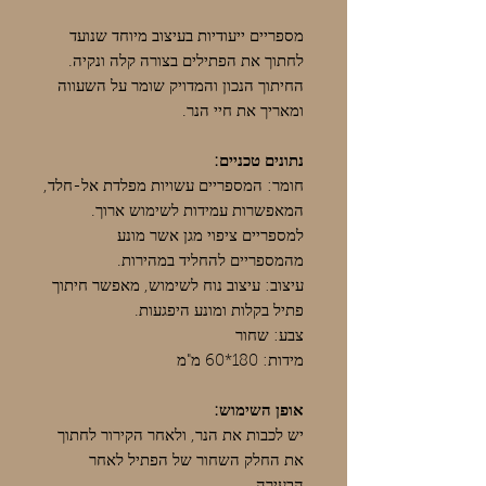
מספריים ייעודיות בעיצוב מיוחד שנועד
לחתוך את הפתילים בצורה קלה ונקיה.
החיתוך הנכון והמדויק שומר על השעווה
ומאריך את חיי הנר.
נתונים טכניים:
חומר: המספריים עשויות מפלדת אל-חלד,
המאפשרות עמידות לשימוש ארוך.
למספריים ציפוי מגן אשר מונע
מהמספריים להחליד במהירות.
עיצוב: עיצוב נוח לשימוש, מאפשר חיתוך
פתיל בקלות ומונע היפגעות.
צבע: שחור
מידות: 180*60 מ"מ
אופן השימוש:
יש לכבות את הנר, ולאחר הקירור לחתוך
את החלק השחור של הפתיל לאחר