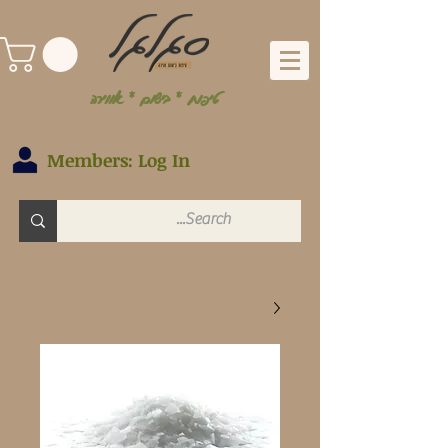
טיפוח * בישום * אווירה
Members: Log In