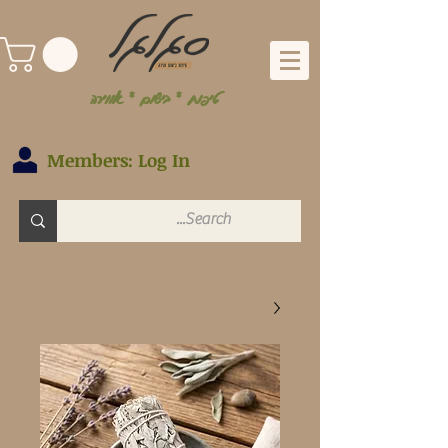
טיפוח * בישום * אווירה
Members: Log In