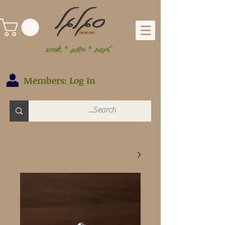
טיפוח * בישום * אווירה
Members: Log In