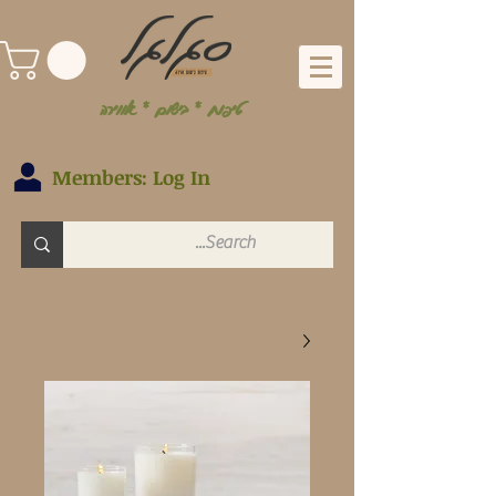
טיפוח * בישום * אווירה
Members: Log In