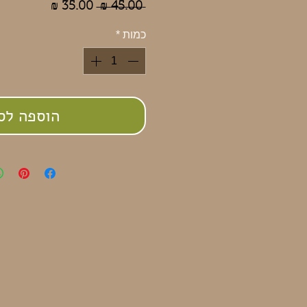
מחיר
מחיר
 ‏45.00 ‏₪ 
רגיל
מבצע
כמות
*
הוספה לס