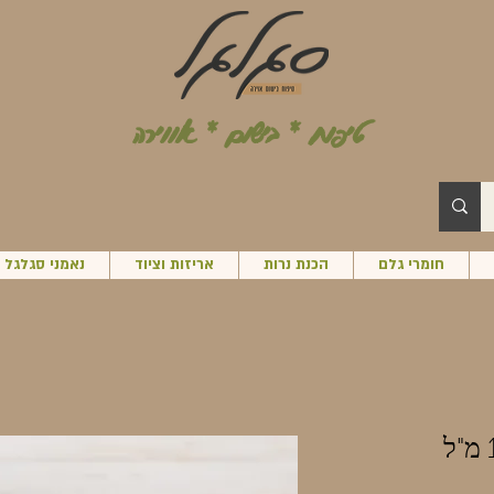
טיפוח * בישום * אווירה
חומרי גלם
הכנת נרות
אריזות וציוד
נאמני סגלגל