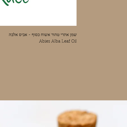
שמן אתרי טהור אשוח כסוף - אביס אלבה
Abies Alba Leaf Oil