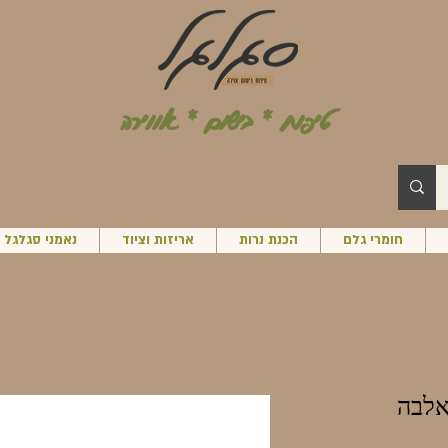
טיפוח * בישום * אווירה
חומרי גלם
הכנת נרות
אריזות וציוד
נאמני סגלגל